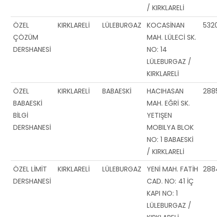
/ KIRKLARELİ
ÖZEL
KIRKLARELİ
LÜLEBURGAZ
KOCASİNAN
532
ÇÖZÜM
MAH. LÜLECİ SK.
DERSHANESİ
NO: 14
LÜLEBURGAZ /
KIRKLARELİ
ÖZEL
KIRKLARELİ
BABAESKİ
HACIHASAN
288
BABAESKİ
MAH. EĞRİ SK.
BİLGİ
YETIŞEN
DERSHANESİ
MOBILYA BLOK
NO: 1 BABAESKİ
/ KIRKLARELİ
ÖZEL LİMİT
KIRKLARELİ
LÜLEBURGAZ
YENİ MAH. FATİH
2884
DERSHANESİ
CAD. NO: 41 İÇ
KAPI NO: 1
LÜLEBURGAZ /