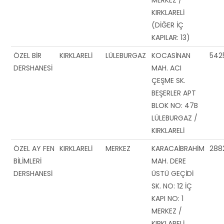
KIRKLARELİ
(DİĞER İÇ
KAPILAR: 13)
ÖZEL BİR
KIRKLARELİ
LÜLEBURGAZ
KOCASİNAN
542
DERSHANESİ
MAH. ACI
ÇEŞME SK.
BEŞERLER APT
BLOK NO: 47B
LÜLEBURGAZ /
KIRKLARELİ
ÖZEL AY FEN
KIRKLARELİ
MERKEZ
KARACAİBRAHİM
288
BİLİMLERİ
MAH. DERE
DERSHANESİ
ÜSTÜ GEÇİDİ
SK. NO: 12 İÇ
KAPI NO: 1
MERKEZ /
KIRKLARELİ