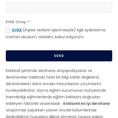
KVKK Onayı
*
KVKK
(Kişisel verilerin işlenmesiyle) ilgili aydınlatma
metnini okudum, anladım, kabul ediyorum.
SEND
T
Kırklareli şehrinde dershane arayışındaysanız ve
h
dershaneler hakkında fazla bir bilgi sahibi değilseniz
i
dershanelerin daha önceki mezunlarının yorumlarını
s
inceleyebilirsiniz. Ayrıca eğitim kurumunun bünyesinde
f
barındırdığı eğitmenlerde eğitim kalitesini doğrudan
i
etkileyen faktörler arasındadır.
Kırklareli en iyi dershane
e
araştırması yaparken yazının önceki bölümlerinde
l
değindiğimiz hususlara dikkat etmenizi tavsiye ederiz.