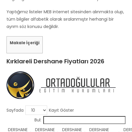
d
s
Yaptığımız listeler MEB internet sitesinden alınmakta olup,
h
tüm bilgiler alfabetik olarak sıralanmıştır herhangi bir
o
ayrım söz konusu değildir.
u
l
Makale İçeriği
d
b
Kırklareli Dershane Fiyatları 2026
e
l
e
f
t
b
l
Sayfada
Kayıt Göster
a
Bul:
n
k
DERSHANE
DERSHANE
DERSHANE
DERSHANE
DER