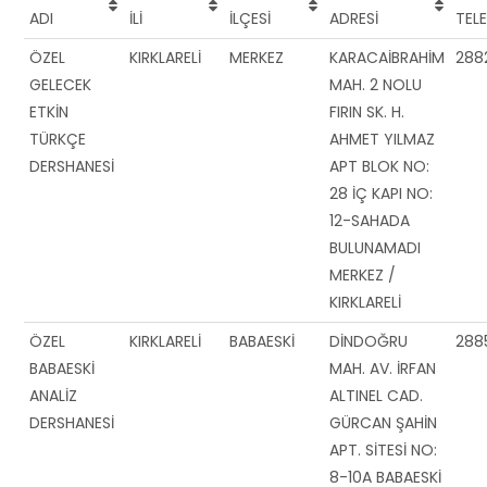
ADI
İLİ
İLÇESİ
ADRESİ
TEL
ÖZEL
KIRKLARELİ
MERKEZ
KARACAİBRAHİM
288
GELECEK
MAH. 2 NOLU
ETKİN
FIRIN SK. H.
TÜRKÇE
AHMET YILMAZ
DERSHANESİ
APT BLOK NO:
28 İÇ KAPI NO:
12-SAHADA
BULUNAMADI
MERKEZ /
KIRKLARELİ
ÖZEL
KIRKLARELİ
BABAESKİ
DİNDOĞRU
288
BABAESKİ
MAH. AV. İRFAN
ANALİZ
ALTINEL CAD.
DERSHANESİ
GÜRCAN ŞAHİN
APT. SİTESİ NO:
8-10A BABAESKİ