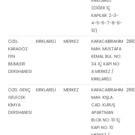
KIRKLARELİ
(DİĞER İÇ
KAPILAR: 2-3-
4-5-6-7-8-9-
10)
ÖZEL
KIRKLARELİ
MERKEZ
KARACAİBRAHİM
288
KARAGÖZ
MAH. MUSTAFA
FEN
KEMAL BUL. NO:
BİLİMLERİ
34 İÇ KAPI NO:
DERSHANESİ
A MERKEZ /
KIRKLARELİ
ÖZEL GENÇ
KIRKLARELİ
MERKEZ
KARACAİBRAHİM
288
GELECEK
MAH. KIŞLA
KİMYA
CAD. KURUŞ
DERSHANESİ
APARTMAN
BLOK NO: 10 İÇ
KAPI NO: 10
MERKEZ /