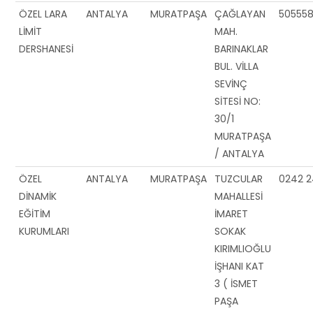
ÖZEL LARA
ANTALYA
MURATPAŞA
ÇAĞLAYAN
50555
LİMİT
MAH.
DERSHANESİ
BARINAKLAR
BUL. VİLLA
SEVİNÇ
SİTESİ NO:
30/1
MURATPAŞA
/ ANTALYA
ÖZEL
ANTALYA
MURATPAŞA
TUZCULAR
0242 2
DİNAMİK
MAHALLESİ
EĞİTİM
İMARET
KURUMLARI
SOKAK
KIRIMLIOĞLU
İŞHANI KAT
3 ( İSMET
PAŞA