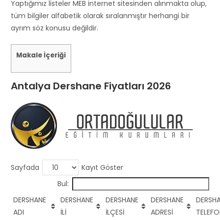
s
Yaptığımız listeler MEB internet sitesinden alınmakta olup,
h
tüm bilgiler alfabetik olarak sıralanmıştır herhangi bir
o
ayrım söz konusu değildir.
u
l
Makale İçeriği
d
b
Antalya Dershane Fiyatları 2026
e
l
e
f
t
b
l
Sayfada
Kayıt Göster
a
Bul:
n
k
DERSHANE
DERSHANE
DERSHANE
DERSHANE
DERSH
ADI
İLİ
İLÇESİ
ADRESİ
TELEF