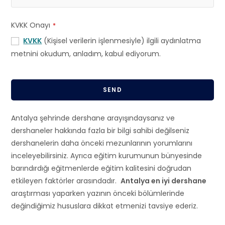
KVKK Onayı
*
KVKK
(Kişisel verilerin işlenmesiyle) ilgili aydınlatma
metnini okudum, anladım, kabul ediyorum.
SEND
T
Antalya şehrinde dershane arayışındaysanız ve
h
dershaneler hakkında fazla bir bilgi sahibi değilseniz
i
dershanelerin daha önceki mezunlarının yorumlarını
s
inceleyebilirsiniz. Ayrıca eğitim kurumunun bünyesinde
f
barındırdığı eğitmenlerde eğitim kalitesini doğrudan
i
etkileyen faktörler arasındadır.
Antalya en iyi dershane
e
araştırması yaparken yazının önceki bölümlerinde
l
değindiğimiz hususlara dikkat etmenizi tavsiye ederiz.
d