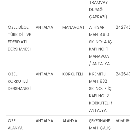
TRAMVAY
DURAĞI
ÇAPRAZI)
ÖZEL BİLGE
ANTALYA
MANAVGAT
A. HİSAR
24274
TÜRK DİLİ VE
MAH. 4610
EDEBİYATI
SK. NO: 4 İÇ
DERSHANESİ
KAPI NO: 1
MANAVGAT
/ ANTALYA
ÖZEL
ANTALYA
KORKUTELİ
KİREMİTLİ
24264
KORKUTELİ
MAH. 832
DERSHANESİ
SK. NO: 7 İÇ
KAPI NO: 2
KORKUTELİ /
ANTALYA
ÖZEL
ANTALYA
ALANYA
ŞEKERHANE
505918
ALANYA
MAH. ÇALIŞ