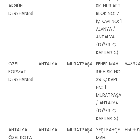
AKGÜN
SK. NUR APT.
DERSHANESİ
BLOK NO: 7
İÇ KAPI NO: 1
ALANYA /
ANTALYA
(DİĞER İÇ
KAPILAR: 2)
ÖZEL
ANTALYA
MURATPAŞA
FENER MAH.
54332
FORMAT
1968 SK. NO:
DERSHANESİ
29 İÇ KAPI
NO: 1
MURATPAŞA
/ ANTALYA
(DİĞER İÇ
KAPILAR: 2)
ANTALYA
ANTALYA
MURATPAŞA
YEŞİLBAHÇE
85030
ÖZEL ROTA
MAH.