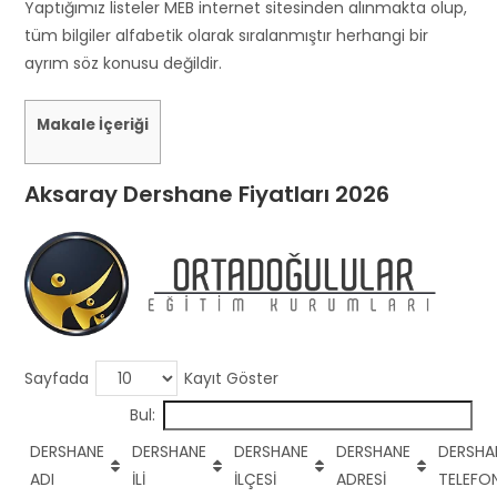
s
Yaptığımız listeler MEB internet sitesinden alınmakta olup,
h
tüm bilgiler alfabetik olarak sıralanmıştır herhangi bir
o
ayrım söz konusu değildir.
u
l
Makale İçeriği
d
b
Aksaray Dershane Fiyatları 2026
e
l
e
f
t
b
l
Sayfada
Kayıt Göster
a
Bul:
n
k
DERSHANE
DERSHANE
DERSHANE
DERSHANE
DERSHA
ADI
İLİ
İLÇESİ
ADRESİ
TELEFO