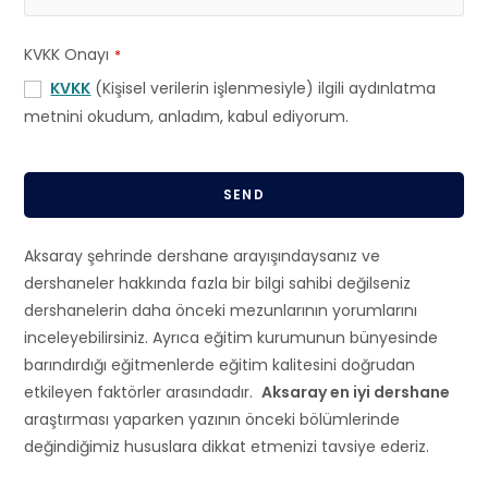
KVKK Onayı
*
KVKK
(Kişisel verilerin işlenmesiyle) ilgili aydınlatma
metnini okudum, anladım, kabul ediyorum.
SEND
T
Aksaray şehrinde dershane arayışındaysanız ve
h
dershaneler hakkında fazla bir bilgi sahibi değilseniz
i
dershanelerin daha önceki mezunlarının yorumlarını
s
inceleyebilirsiniz. Ayrıca eğitim kurumunun bünyesinde
f
barındırdığı eğitmenlerde eğitim kalitesini doğrudan
i
etkileyen faktörler arasındadır.
Aksaray en iyi dershane
e
araştırması yaparken yazının önceki bölümlerinde
l
değindiğimiz hususlara dikkat etmenizi tavsiye ederiz.
d