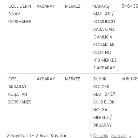
ÖZEL DERİN
AKSARAY
MERKEZ
NAKKAŞ
5464391
SINAV
MAH. 48 /
DERSHANESİ
SOMUNCU
BABA CAD.
CAMLICA
KONAKLARI
BLOK NO:
41B MERKEZ
/ AKSARAY
ÖZEL
AKSARAY
MERKEZ
BÜYÜK
505976
AKSARAY
BÖLCEK
KUŞATAN
MAH. 2427
DERSHANESİ
SK. B BLOK
NO: 3A
MERKEZ /
AKSARAY
2 Kayıttan 1 - 2 Arası Kayıtlar
Önceki
Sonraki