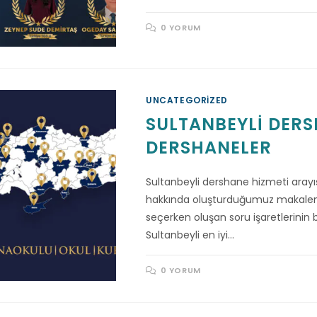
0 YORUM
UNCATEGORIZED
SULTANBEYLI DERSH
DERSHANELER
Sultanbeyli dershane hizmeti arayış
hakkında oluşturduğumuz makalemi
seçerken oluşan soru işaretlerinin
Sultanbeyli en iyi…
0 YORUM