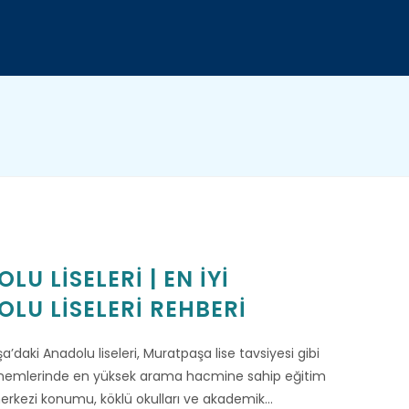
GLE
SITE
RCH
 LISELERI | EN İYI
U LISELERI REHBERI
’daki Anadolu liseleri, Muratpaşa lise tavsiyesi gibi
dönemlerinde en yüksek arama hacmine sahip eğitim
 merkezi konumu, köklü okulları ve akademik…