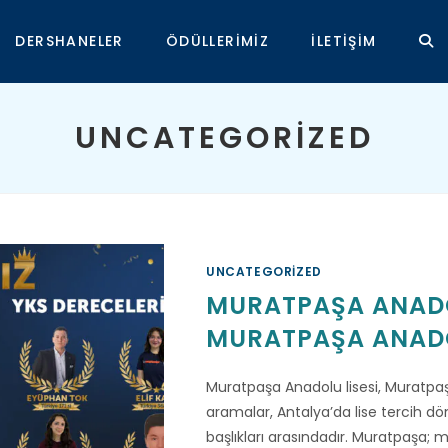
DERSHANELER
ÖDÜLLERIMIZ
İLETIŞIM
TOG
WEB
UNCATEGORIZED
SEA
UNCATEGORIZED
MURATPAŞA ANADOLU
MURATPAŞA ANADOL
Muratpaşa Anadolu lisesi, Muratpaşa
aramalar, Antalya’da lise tercih 
başlıkları arasındadır. Muratpaşa;