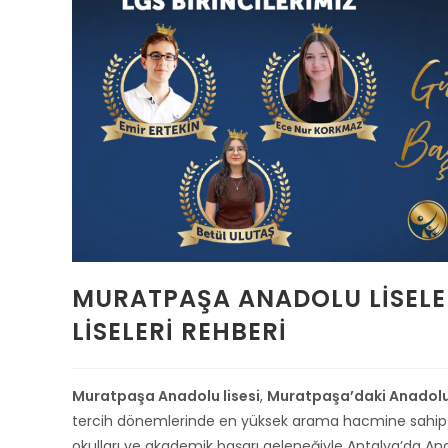
MURATPAŞA ANADOLU LISELER
LISELERI REHBERI
Muratpaşa Anadolu lisesi
,
Muratpaşa’daki Anadolu 
tercih dönemlerinde en yüksek arama hacmine sahip eğ
okulları ve akademik başarı geleneğiyle Antalya’da Anado