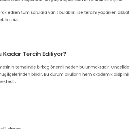
rak edilen tüm sorulara yanıt bulabilir, lise tercihi yaparken dikka
ilirsiniz.
 Kadar Tercih Ediliyor?
ilmesinin temelinde birkaç önemli neden bulunmaktadır. Öncelikl
ş ilçelerinden biridir. Bu durum okulların hem akademik disiplini
ektedir.
çlü olması