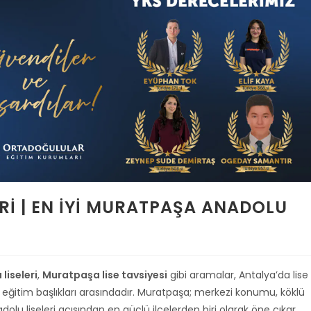
I | EN İYI MURATPAŞA ANADOLU
liseleri
,
Muratpaşa lise tavsiyesi
gibi aramalar, Antalya’da lise
itim başlıkları arasındadır. Muratpaşa; merkezi konumu, köklü
lu liseleri açısından en güçlü ilçelerden biri olarak öne çıkar.