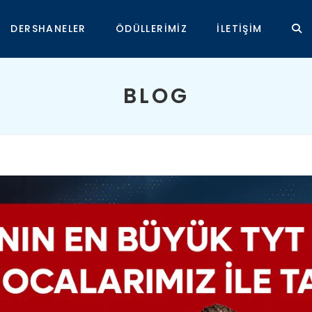
DERSHANELER
ÖDÜLLERIMIZ
İLETIŞIM
TOG
WEB
BLOG
SEA