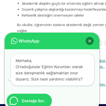
Akademik disiplini güçlü bir ortamda eğitim almak 
Düzenli çalışma alışkanlığı kazanmayı hedefleyenle
Rehberlik desteğini önemseyen aileler
Bu okullar, öğrencinin sadece akademik değil; zaman yö
sağlar.
Diğer İllerdeki Dershaneler:
Merhaba,
Sınava Hazırlıkta Dershane Seçiminde Nelere Dikkat
Muratpaşa Dershane | En İyi Muratpaşa Dershane…
Ortadoğulular Eğitim Kurumları olarak
Antalya En İyi Dershaneler
size danışmanlık sağlamaktan onur
Tirebolu Dershane, En İyi Tirebolu Dershaneler,…
duyarız. Size nasıl yardımcı olabiliriz?
Gölbaşı Dershane | En İyi Gölbaşı Dershane Fiyatları
Desteğe Sor..