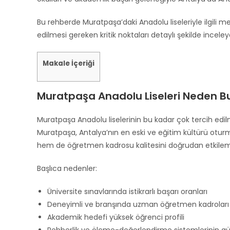
Bu rehberde Muratpaşa’daki Anadolu liseleriyle ilgili me
edilmesi gereken kritik noktaları detaylı şekilde inceleyeb
Makale İçeriği
Muratpaşa Anadolu Liseleri Neden Bu
Muratpaşa Anadolu liselerinin bu kadar çok tercih ed
Muratpaşa, Antalya’nın en eski ve eğitim kültürü oturmu
hem de öğretmen kadrosu kalitesini doğrudan etkilem
Başlıca nedenler:
Üniversite sınavlarında istikrarlı başarı oranları
Deneyimli ve branşında uzman öğretmen kadroları
Akademik hedefi yüksek öğrenci profili
Rehberlik ve ölçme-değerlendirme sistemlerinin gü