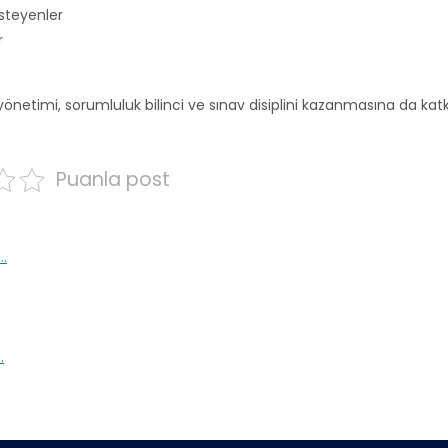
isteyenler
r
netimi, sorumluluk bilinci ve sınav disiplini kazanmasına da katk
Puanla post
…
…