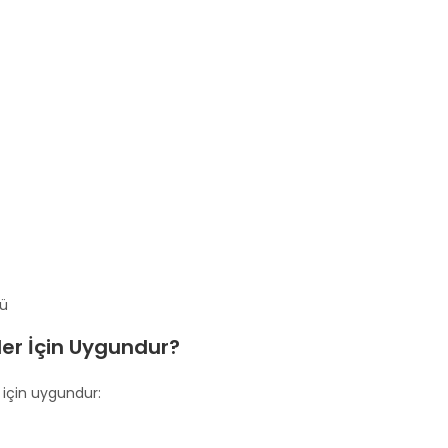
rü
ler İçin Uygundur?
i için uygundur: