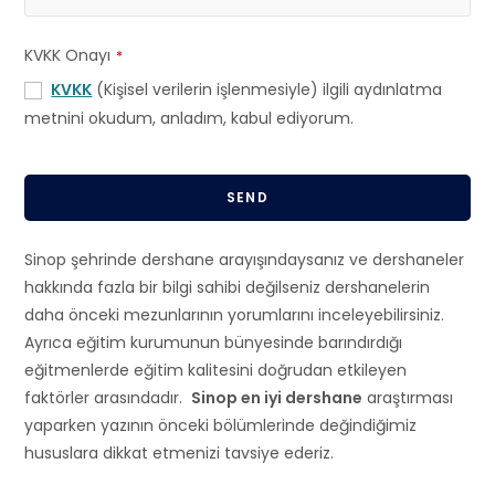
KVKK Onayı
*
KVKK
(Kişisel verilerin işlenmesiyle) ilgili aydınlatma
metnini okudum, anladım, kabul ediyorum.
SEND
T
Sinop şehrinde dershane arayışındaysanız ve dershaneler
h
hakkında fazla bir bilgi sahibi değilseniz dershanelerin
i
daha önceki mezunlarının yorumlarını inceleyebilirsiniz.
s
Ayrıca eğitim kurumunun bünyesinde barındırdığı
f
eğitmenlerde eğitim kalitesini doğrudan etkileyen
i
faktörler arasındadır.
Sinop en iyi dershane
araştırması
e
yaparken yazının önceki bölümlerinde değindiğimiz
l
hususlara dikkat etmenizi tavsiye ederiz.
d