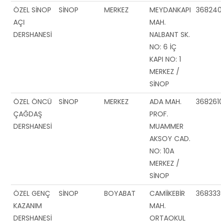
ÖZEL SİNOP
SİNOP
MERKEZ
MEYDANKAPI
36824
AÇI
MAH.
DERSHANESİ
NALBANT SK.
NO: 6 İÇ
KAPI NO: 1
MERKEZ /
SİNOP
ÖZEL ÖNCÜ
SİNOP
MERKEZ
ADA MAH.
368261
ÇAĞDAŞ
PROF.
DERSHANESİ
MUAMMER
AKSOY CAD.
NO: 10A
MERKEZ /
SİNOP
ÖZEL GENÇ
SİNOP
BOYABAT
CAMİİKEBİR
36833
KAZANIM
MAH.
DERSHANESİ
ORTAOKUL