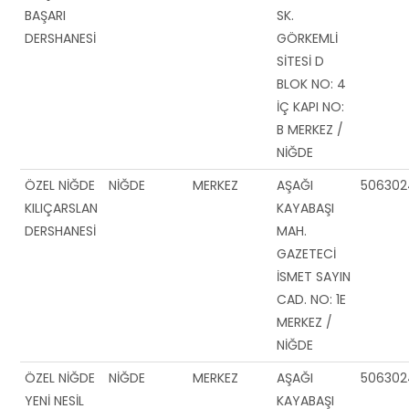
BAŞARI
SK.
DERSHANESİ
GÖRKEMLİ
SİTESİ D
BLOK NO: 4
İÇ KAPI NO:
B MERKEZ /
NİĞDE
ÖZEL NİĞDE
NİĞDE
MERKEZ
AŞAĞI
50630
KILIÇARSLAN
KAYABAŞI
DERSHANESİ
MAH.
GAZETECİ
İSMET SAYIN
CAD. NO: 1E
MERKEZ /
NİĞDE
ÖZEL NİĞDE
NİĞDE
MERKEZ
AŞAĞI
50630
YENİ NESİL
KAYABAŞI