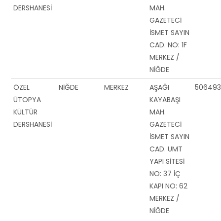
DERSHANESİ
MAH.
GAZETECİ
İSMET SAYIN
CAD. NO: 1F
MERKEZ /
NİĞDE
ÖZEL
NİĞDE
MERKEZ
AŞAĞI
50649
ÜTOPYA
KAYABAŞI
KÜLTÜR
MAH.
DERSHANESİ
GAZETECİ
İSMET SAYIN
CAD. UMT
YAPI SİTESİ
NO: 37 İÇ
KAPI NO: 62
MERKEZ /
NİĞDE