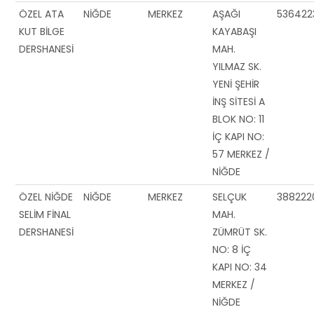
ÖZEL ATA
NİĞDE
MERKEZ
AŞAĞI
536422
KUT BİLGE
KAYABAŞI
DERSHANESİ
MAH.
YILMAZ SK.
YENİ ŞEHİR
İNŞ SİTESİ A
BLOK NO: 11
İÇ KAPI NO:
57 MERKEZ /
NİĞDE
ÖZEL NİĞDE
NİĞDE
MERKEZ
SELÇUK
388222
SELİM FİNAL
MAH.
DERSHANESİ
ZÜMRÜT SK.
NO: 8 İÇ
KAPI NO: 34
MERKEZ /
NİĞDE