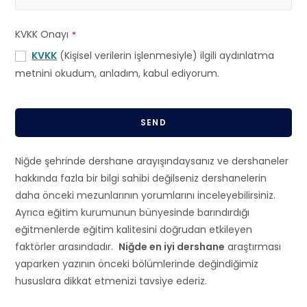
KVKK Onayı
*
KVKK
(Kişisel verilerin işlenmesiyle) ilgili aydınlatma
metnini okudum, anladım, kabul ediyorum.
SEND
T
Niğde şehrinde dershane arayışındaysanız ve dershaneler
h
hakkında fazla bir bilgi sahibi değilseniz dershanelerin
i
daha önceki mezunlarının yorumlarını inceleyebilirsiniz.
s
Ayrıca eğitim kurumunun bünyesinde barındırdığı
f
eğitmenlerde eğitim kalitesini doğrudan etkileyen
i
faktörler arasındadır.
Niğde en iyi dershane
araştırması
e
yaparken yazının önceki bölümlerinde değindiğimiz
l
hususlara dikkat etmenizi tavsiye ederiz.
d