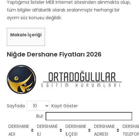
s
Yaptığımız listeler MEB internet sitesinden alınmakta olup,
h
tüm bilgiler alfabetik olarak sıralanmıştır herhangi bir
o
ayrım söz konusu değildir.
u
l
Makale İçeriği
d
b
Niğde Dershane Fiyatları 2026
e
l
e
f
t
b
l
Sayfada
Kayıt Göster
a
Bul:
n
k
DERSHANE
DERSHANE
DERSHANE
DERSHANE
DERSHA
ADI
İLİ
İLÇESİ
ADRESİ
TELEFO