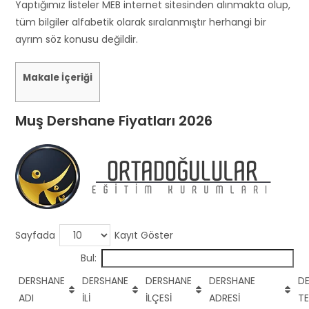
s
Yaptığımız listeler MEB internet sitesinden alınmakta olup,
h
tüm bilgiler alfabetik olarak sıralanmıştır herhangi bir
o
ayrım söz konusu değildir.
u
l
Makale İçeriği
d
b
Muş Dershane Fiyatları 2026
e
l
e
f
t
b
l
Sayfada
Kayıt Göster
a
Bul:
n
k
DERSHANE
DERSHANE
DERSHANE
DERSHANE
D
ADI
İLİ
İLÇESİ
ADRESİ
T