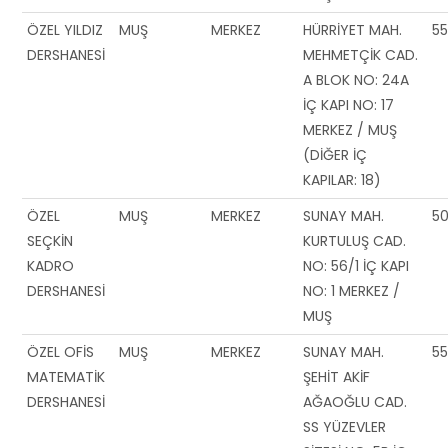
ÖZEL YILDIZ
MUŞ
MERKEZ
HÜRRİYET MAH.
5
DERSHANESİ
MEHMETÇİK CAD.
A BLOK NO: 24A
İÇ KAPI NO: 17
MERKEZ / MUŞ
(DİĞER İÇ
KAPILAR: 18)
ÖZEL
MUŞ
MERKEZ
SUNAY MAH.
5
SEÇKİN
KURTULUŞ CAD.
KADRO
NO: 56/1 İÇ KAPI
DERSHANESİ
NO: 1 MERKEZ /
MUŞ
ÖZEL OFİS
MUŞ
MERKEZ
SUNAY MAH.
55
MATEMATİK
ŞEHİT AKİF
DERSHANESİ
AĞAOĞLU CAD.
SS YÜZEVLER