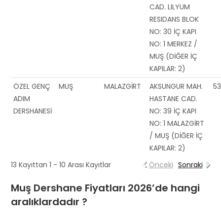
CAD. LILYUM
RESIDANS BLOK
NO: 30 İÇ KAPI
NO: 1 MERKEZ /
MUŞ (DİĞER İÇ
KAPILAR: 2)
ÖZEL GENÇ
MUŞ
MALAZGİRT
AKSUNGUR MAH.
53
ADIM
HASTANE CAD.
DERSHANESİ
NO: 39 İÇ KAPI
NO: 1 MALAZGİRT
/ MUŞ (DİĞER İÇ
KAPILAR: 2)
13 Kayıttan 1 - 10 Arası Kayıtlar
Önceki
Sonraki
Muş Dershane Fiyatları 2026’de hangi
aralıklardadır ?