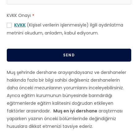
KVKK Onayı
*
KVKK
(Kişisel verilerin işlenmesiyle) ilgili aydınlatma
metnini okudum, anladım, kabul ediyorum.
SEND
T
Muş şehrinde dershane arayışındaysanız ve dershaneler
h
hakkında fazla bir bilgi sahibi değilseniz dershanelerin
i
daha önceki mezunlarının yorumlarını inceleyebilirsiniz.
s
Ayrıca eğitim kurumunun bünyesinde barındırdığı
f
eğitmenlerde eğitim kalitesini doğrudan etkileyen
i
faktörler arasındadır.
Muş en iyi dershane
araştırması
e
yaparken yazının önceki bölümlerinde değindiğimiz
l
hususlara dikkat etmenizi tavsiye ederiz.
d