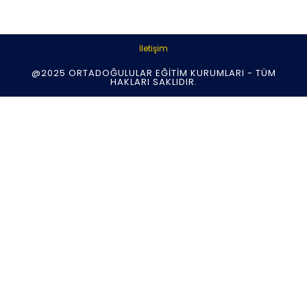
İletişim
@2025 ORTADOĞULULAR EĞITIM KURUMLARI - TÜM
HAKLARI SAKLIDIR.