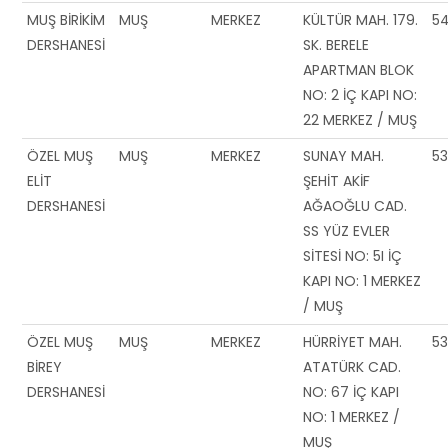
MUŞ BİRİKİM
MUŞ
MERKEZ
KÜLTÜR MAH. 179.
5
DERSHANESİ
SK. BERELE
APARTMAN BLOK
NO: 2 İÇ KAPI NO:
22 MERKEZ / MUŞ
ÖZEL MUŞ
MUŞ
MERKEZ
SUNAY MAH.
53
ELİT
ŞEHİT AKİF
DERSHANESİ
AĞAOĞLU CAD.
SS YÜZ EVLER
SİTESİ NO: 5I İÇ
KAPI NO: 1 MERKEZ
/ MUŞ
ÖZEL MUŞ
MUŞ
MERKEZ
HÜRRİYET MAH.
5
BİREY
ATATÜRK CAD.
DERSHANESİ
NO: 67 İÇ KAPI
NO: 1 MERKEZ /
MUŞ