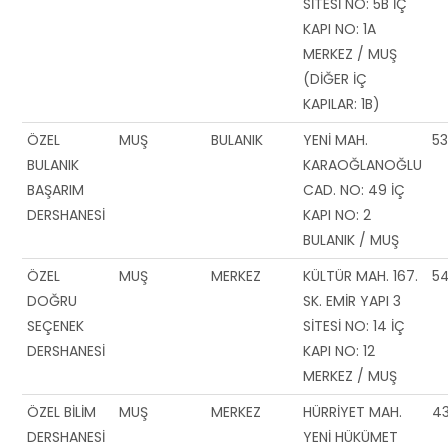
SİTESİ NO: 5B İÇ
KAPI NO: 1A
MERKEZ / MUŞ
(DİĞER İÇ
KAPILAR: 1B)
ÖZEL
MUŞ
BULANIK
YENİ MAH.
5
BULANIK
KARAOĞLANOĞLU
BAŞARIM
CAD. NO: 49 İÇ
DERSHANESİ
KAPI NO: 2
BULANIK / MUŞ
ÖZEL
MUŞ
MERKEZ
KÜLTÜR MAH. 167.
5
DOĞRU
SK. EMİR YAPI 3
SEÇENEK
SİTESİ NO: 14 İÇ
DERSHANESİ
KAPI NO: 12
MERKEZ / MUŞ
ÖZEL BİLİM
MUŞ
MERKEZ
HÜRRİYET MAH.
4
DERSHANESİ
YENİ HÜKÜMET