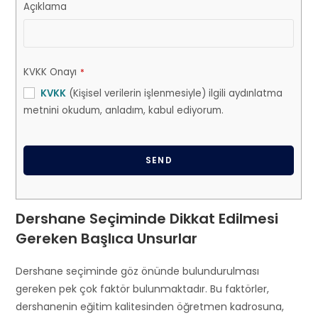
Açıklama
KVKK Onayı
*
KVKK
(Kişisel verilerin işlenmesiyle) ilgili aydınlatma
metnini okudum, anladım, kabul ediyorum.
SEND
T
h
Dershane Seçiminde Dikkat Edilmesi
i
Gereken Başlıca Unsurlar
s
f
Dershane seçiminde göz önünde bulundurulması
i
gereken pek çok faktör bulunmaktadır. Bu faktörler,
e
dershanenin eğitim kalitesinden öğretmen kadrosuna,
l