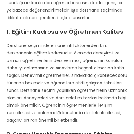
sunduğu imkanlardan öğrenci başarısına kadar geniş bir
d
s
yelpazede değerlendirilmelidir. İşte dershane seçiminde
h
dikkat edilmesi gereken başlıca unsurlar:
o
u
1. Eğitim Kadrosu ve Öğretmen Kalitesi
l
d
Dershane seçiminde en önemli faktörlerden biri,
b
dershanenin eğitim kadrosudur. Alanında deneyimli ve
e
uzman öğretmenlerin ders vermesi, öğrencinin konuları
l
daha iyi anlamasına ve sınavlarda başarılı olmasına katkı
e
sağlar. Deneyimli öğretmenler, sınavlarda çıkabilecek soru
f
türlerine hakimdir ve öğrencilere etkili çalışma teknikleri
t
sunar. Dershane seçimi yapılırken öğretmenlerin uzmanlık
b
alanları, deneyimleri ve ders anlatım tarzları hakkında bilgi
l
almak önemlidir. Öğrencinin öğretmenlerle iletişim
a
kurabilmesi ve anlamadığı konularda destek alabilmesi,
n
k
başarıyı artıran önemli bir etkendir.