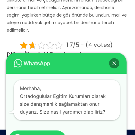
dikkate almalı ve çocuğun kendini rahat hissedeceği bir
dershane tercih etmelidir. Aynı zamanda, dershane
seçimi yapılırken bütçe de göz önünde bulundurulmalı ve
aileye maddi yük getirmeyecek bir dershane tercih
edilmelidir.
1.7/5 - (4 votes)
Diğer İllerdeki Dershaneler:
İstanbul Şişli En İyi Dershane
Maltepe En İyi Dershane
Kartal En İyi Dershane
Merhaba,
İstanbul Üsküdar En İyi Dershane
Ortadoğulular Eğitim Kurumları olarak
İstanbul Zeytinburnu En İyi Dershane
size danışmanlık sağlamaktan onur
duyarız. Size nasıl yardımcı olabiliriz?