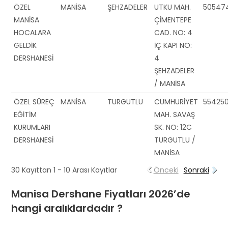
ÖZEL
MANİSA
ŞEHZADELER
UTKU MAH.
50547
MANİSA
ÇİMENTEPE
HOCALARA
CAD. NO: 4
GELDİK
İÇ KAPI NO:
DERSHANESİ
4
ŞEHZADELER
/ MANİSA
ÖZEL SÜREÇ
MANİSA
TURGUTLU
CUMHURİYET
55425
EĞİTİM
MAH. SAVAŞ
KURUMLARI
SK. NO: 12C
DERSHANESİ
TURGUTLU /
MANİSA
30 Kayıttan 1 - 10 Arası Kayıtlar
Önceki
Sonraki
Manisa Dershane Fiyatları 2026’de
hangi aralıklardadır ?