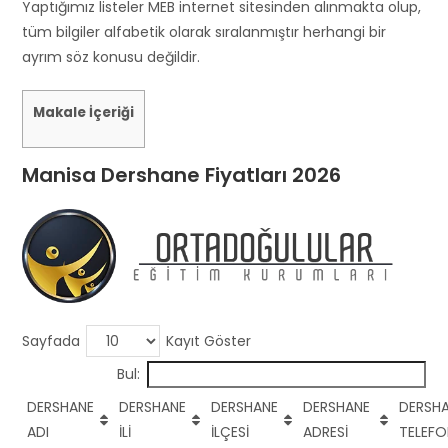
s
Yaptığımız listeler MEB internet sitesinden alınmakta olup,
h
tüm bilgiler alfabetik olarak sıralanmıştır herhangi bir
o
ayrım söz konusu değildir.
u
l
Makale İçeriği
d
b
Manisa Dershane Fiyatları 2026
e
l
e
f
t
b
l
Sayfada
Kayıt Göster
a
Bul:
n
k
DERSHANE
DERSHANE
DERSHANE
DERSHANE
DERSH
ADI
İLİ
İLÇESİ
ADRESİ
TELEF