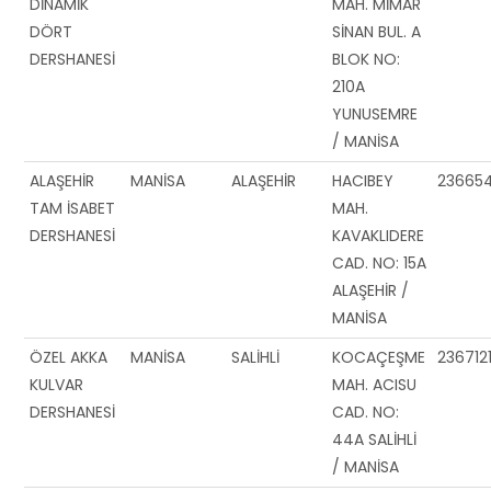
DİNAMİK
MAH. MİMAR
DÖRT
SİNAN BUL. A
DERSHANESİ
BLOK NO:
210A
YUNUSEMRE
/ MANİSA
ALAŞEHİR
MANİSA
ALAŞEHİR
HACIBEY
23665
TAM İSABET
MAH.
DERSHANESİ
KAVAKLIDERE
CAD. NO: 15A
ALAŞEHİR /
MANİSA
ÖZEL AKKA
MANİSA
SALİHLİ
KOCAÇEŞME
236712
KULVAR
MAH. ACISU
DERSHANESİ
CAD. NO:
44A SALİHLİ
/ MANİSA