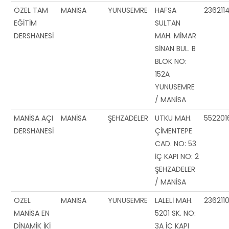
ÖZEL TAM
MANİSA
YUNUSEMRE
HAFSA
236211
EĞİTİM
SULTAN
DERSHANESİ
MAH. MİMAR
SİNAN BUL. B
BLOK NO:
152A
YUNUSEMRE
/ MANİSA
MANİSA AÇI
MANİSA
ŞEHZADELER
UTKU MAH.
55220
DERSHANESİ
ÇİMENTEPE
CAD. NO: 53
İÇ KAPI NO: 2
ŞEHZADELER
/ MANİSA
ÖZEL
MANİSA
YUNUSEMRE
LALELİ MAH.
236211
MANİSA EN
5201 SK. NO:
DİNAMİK İKİ
3A İÇ KAPI