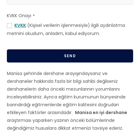
KVKK Onayı
*
KVKK
(Kişisel verilerin işlenmesiyle) ilgili aydınlatma
metnini okudum, anladım, kabul ediyorum.
SEND
T
Manisa şehrinde dershane arayışındaysanız ve
h
dershaneler hakkında fazla bir bilgi sahibi değilseniz
i
dershanelerin daha önceki mezunlarının yorumlarını
s
inceleyebilirsiniz. Ayrıca eğitim kurumunun bünyesinde
f
barındırdığı eğitmenlerde eğitim kalitesini doğrudan
i
etkileyen faktörler arasındadır.
Manisa en iyi dershane
e
araştırması yaparken yazının önceki bölümlerinde
l
değindiğimiz hususlara dikkat etmenizi tavsiye ederiz.
d