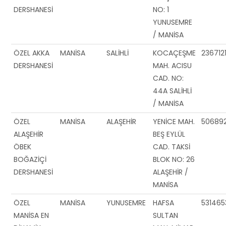
DERSHANESİ
NO: 1
YUNUSEMRE
/ MANİSA
ÖZEL AKKA
MANİSA
SALİHLİ
KOCAÇEŞME
236712
DERSHANESİ
MAH. ACISU
CAD. NO:
44A SALİHLİ
/ MANİSA
ÖZEL
MANİSA
ALAŞEHİR
YENİCE MAH.
50689
ALAŞEHİR
BEŞ EYLÜL
ÖBEK
CAD. TAKSİ
BOĞAZİÇİ
BLOK NO: 26
DERSHANESİ
ALAŞEHİR /
MANİSA
ÖZEL
MANİSA
YUNUSEMRE
HAFSA
531465
MANİSA EN
SULTAN