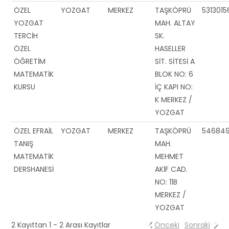
ÖZEL
YOZGAT
MERKEZ
TAŞKÖPRÜ
531301
YOZGAT
MAH. ALTAY
TERCİH
SK.
ÖZEL
HASELLER
ÖĞRETİM
SİT. SİTESİ A
MATEMATİK
BLOK NO: 6
KURSU
İÇ KAPI NO:
K MERKEZ /
YOZGAT
ÖZEL EFRAİL
YOZGAT
MERKEZ
TAŞKÖPRÜ
54684
TANIŞ
MAH.
MATEMATİK
MEHMET
DERSHANESİ
AKİF CAD.
NO: 11B
MERKEZ /
YOZGAT
2 Kayıttan 1 - 2 Arası Kayıtlar
Önceki
Sonraki