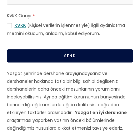
KVKK Onayı
*
KVKK
(Kişisel verilerin işlenmesiyle) ilgili aydınlatma
metnini okudum, anladım, kabul ediyorum.
SEND
T
Yozgat şehrinde dershane arayışındaysanız ve
h
dershaneler hakkında fazla bir bilgi sahibi değilseniz
i
dershanelerin daha önceki mezunlarının yorumlarını
s
inceleyebilirsiniz. Ayrıca eğitim kurumunun bünyesinde
f
barındırdığı eğitmenlerde eğitim kalitesini doğrudan
i
etkileyen faktörler arasındadır.
Yozgat en iyi dershane
e
araştırması yaparken yazının önceki bölümlerinde
l
değindiğimiz hususlara dikkat etmenizi tavsiye ederiz.
d