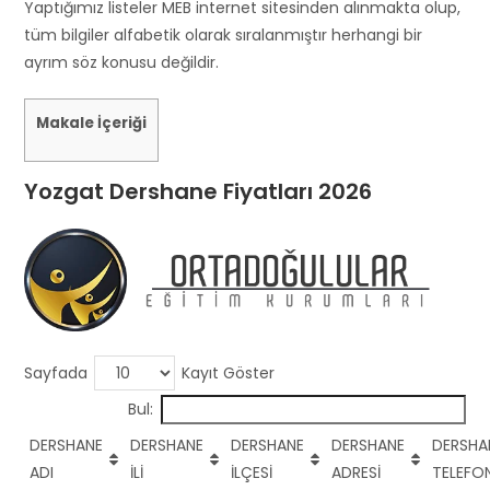
s
Yaptığımız listeler MEB internet sitesinden alınmakta olup,
h
tüm bilgiler alfabetik olarak sıralanmıştır herhangi bir
o
ayrım söz konusu değildir.
u
l
Makale İçeriği
d
b
Yozgat Dershane Fiyatları 2026
e
l
e
f
t
b
l
Sayfada
Kayıt Göster
a
Bul:
n
k
DERSHANE
DERSHANE
DERSHANE
DERSHANE
DERSHA
ADI
İLİ
İLÇESİ
ADRESİ
TELEFO