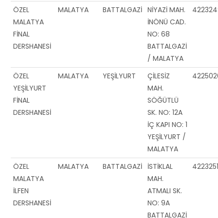
ÖZEL
MALATYA
BATTALGAZİ
NİYAZİ MAH.
422324
MALATYA
İNÖNÜ CAD.
FİNAL
NO: 68
DERSHANESİ
BATTALGAZİ
/ MALATYA
ÖZEL
MALATYA
YEŞİLYURT
ÇİLESİZ
422502
YEŞİLYURT
MAH.
FİNAL
SÖĞÜTLÜ
DERSHANESİ
SK. NO: 12A
İÇ KAPI NO: 1
YEŞİLYURT /
MALATYA
ÖZEL
MALATYA
BATTALGAZİ
İSTİKLAL
422325
MALATYA
MAH.
İLFEN
ATMALI SK.
DERSHANESİ
NO: 9A
BATTALGAZİ