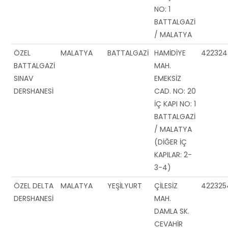
NO: 1
BATTALGAZİ
/ MALATYA
ÖZEL
MALATYA
BATTALGAZİ
HAMİDİYE
42232
BATTALGAZİ
MAH.
SINAV
EMEKSİZ
DERSHANESİ
CAD. NO: 20
İÇ KAPI NO: 1
BATTALGAZİ
/ MALATYA
(DİĞER İÇ
KAPILAR: 2-
3-4)
ÖZEL DELTA
MALATYA
YEŞİLYURT
ÇİLESİZ
422325
DERSHANESİ
MAH.
DAMLA SK.
CEVAHİR