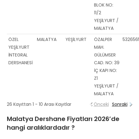
BLOK NO:
11/2
YEŞİLYURT /
MALATYA
ÖZEL
MALATYA
YEŞİLYURT
ÖZALPER
532656
YEŞİLYURT
MAH.
İNTEGRAL
GÜLÜMSER
DERSHANESİ
CAD. NO: 39
İÇ KAPI NO:
Z1
YEŞİLYURT /
MALATYA
26 Kayıttan 1 - 10 Arası Kayıtlar
Önceki
Sonraki
Malatya Dershane Fiyatları 2026’de
hangi aralıklardadır ?