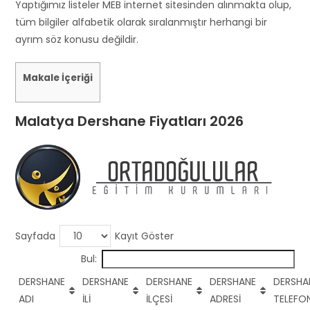
s
Yaptığımız listeler MEB internet sitesinden alınmakta olup,
h
tüm bilgiler alfabetik olarak sıralanmıştır herhangi bir
o
ayrım söz konusu değildir.
u
l
Makale İçeriği
d
b
Malatya Dershane Fiyatları 2026
e
l
e
f
t
b
l
Sayfada
Kayıt Göster
a
Bul:
n
k
DERSHANE
DERSHANE
DERSHANE
DERSHANE
DERSHA
ADI
İLİ
İLÇESİ
ADRESİ
TELEFO