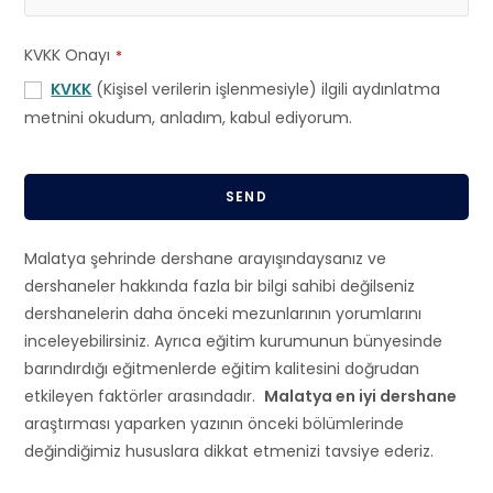
KVKK Onayı
*
KVKK
(Kişisel verilerin işlenmesiyle) ilgili aydınlatma
metnini okudum, anladım, kabul ediyorum.
SEND
T
Malatya şehrinde dershane arayışındaysanız ve
h
dershaneler hakkında fazla bir bilgi sahibi değilseniz
i
dershanelerin daha önceki mezunlarının yorumlarını
s
inceleyebilirsiniz. Ayrıca eğitim kurumunun bünyesinde
f
barındırdığı eğitmenlerde eğitim kalitesini doğrudan
i
etkileyen faktörler arasındadır.
Malatya en iyi dershane
e
araştırması yaparken yazının önceki bölümlerinde
l
değindiğimiz hususlara dikkat etmenizi tavsiye ederiz.
d