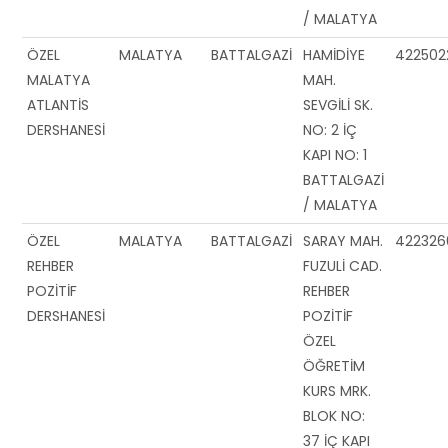
/ MALATYA
ÖZEL
MALATYA
BATTALGAZİ
HAMİDİYE
422502
MALATYA
MAH.
ATLANTİS
SEVGİLİ SK.
DERSHANESİ
NO: 2 İÇ
KAPI NO: 1
BATTALGAZİ
/ MALATYA
ÖZEL
MALATYA
BATTALGAZİ
SARAY MAH.
422326
REHBER
FUZULİ CAD.
POZİTİF
REHBER
DERSHANESİ
POZİTİF
ÖZEL
ÖĞRETİM
KURS MRK.
BLOK NO:
37 İÇ KAPI