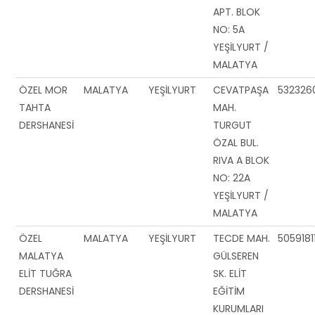
APT. BLOK
NO: 5A
YEŞİLYURT /
MALATYA
ÖZEL MOR
MALATYA
YEŞİLYURT
CEVATPAŞA
532326
TAHTA
MAH.
DERSHANESİ
TURGUT
ÖZAL BUL.
RIVA A BLOK
NO: 22A
YEŞİLYURT /
MALATYA
ÖZEL
MALATYA
YEŞİLYURT
TECDE MAH.
5059181
MALATYA
GÜLSEREN
ELİT TUĞRA
SK. ELİT
DERSHANESİ
EĞİTİM
KURUMLARI