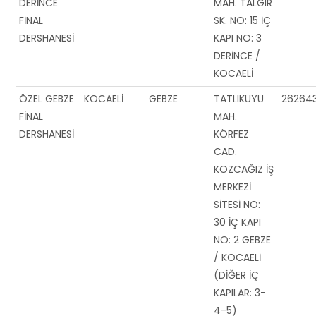
DERİNCE
MAH. TALGIR
FİNAL
SK. NO: 15 İÇ
DERSHANESİ
KAPI NO: 3
DERİNCE /
KOCAELİ
ÖZEL GEBZE
KOCAELİ
GEBZE
TATLIKUYU
26264
FİNAL
MAH.
DERSHANESİ
KÖRFEZ
CAD.
KOZCAĞIZ İŞ
MERKEZİ
SİTESİ NO:
30 İÇ KAPI
NO: 2 GEBZE
/ KOCAELİ
(DİĞER İÇ
KAPILAR: 3-
4-5)