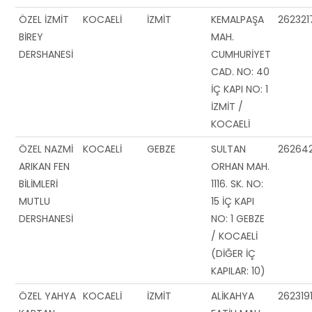
ÖZEL İZMİT
KOCAELİ
İZMİT
KEMALPAŞA
262321
BİREY
MAH.
DERSHANESİ
CUMHURİYET
CAD. NO: 40
İÇ KAPI NO: 1
İZMİT /
KOCAELİ
ÖZEL NAZMİ
KOCAELİ
GEBZE
SULTAN
26264
ARIKAN FEN
ORHAN MAH.
BİLİMLERİ
1116. SK. NO:
MUTLU
15 İÇ KAPI
DERSHANESİ
NO: 1 GEBZE
/ KOCAELİ
(DİĞER İÇ
KAPILAR: 10)
ÖZEL YAHYA
KOCAELİ
İZMİT
ALİKAHYA
262319