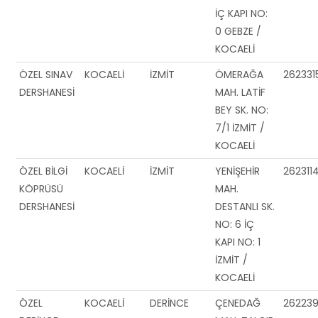
İÇ KAPI NO:
0 GEBZE /
KOCAELİ
ÖZEL SINAV
KOCAELİ
İZMİT
ÖMERAĞA
2623315
DERSHANESİ
MAH. LATİF
BEY SK. NO:
7/1 İZMİT /
KOCAELİ
ÖZEL BİLGİ
KOCAELİ
İZMİT
YENİŞEHİR
262311
KÖPRÜSÜ
MAH.
DERSHANESİ
DESTANLI SK.
NO: 6 İÇ
KAPI NO: 1
İZMİT /
KOCAELİ
ÖZEL
KOCAELİ
DERİNCE
ÇENEDAĞ
262239