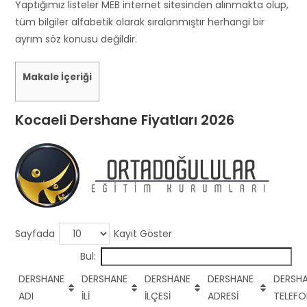
s
Yaptığımız listeler MEB internet sitesinden alınmakta olup,
h
tüm bilgiler alfabetik olarak sıralanmıştır herhangi bir
o
ayrım söz konusu değildir.
u
l
Makale İçeriği
d
b
Kocaeli Dershane Fiyatları 2026
e
l
e
f
t
b
l
Sayfada
Kayıt Göster
a
Bul:
n
k
DERSHANE
DERSHANE
DERSHANE
DERSHANE
DERSH
ADI
İLİ
İLÇESİ
ADRESİ
TELEF