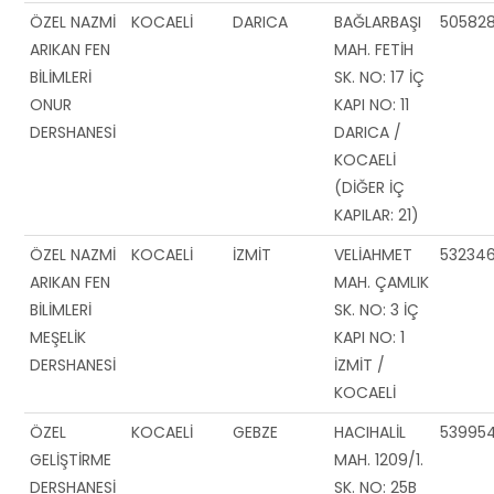
ÖZEL NAZMİ
KOCAELİ
DARICA
BAĞLARBAŞI
50582
ARIKAN FEN
MAH. FETİH
BİLİMLERİ
SK. NO: 17 İÇ
ONUR
KAPI NO: 11
DERSHANESİ
DARICA /
KOCAELİ
(DİĞER İÇ
KAPILAR: 21)
ÖZEL NAZMİ
KOCAELİ
İZMİT
VELİAHMET
53234
ARIKAN FEN
MAH. ÇAMLIK
BİLİMLERİ
SK. NO: 3 İÇ
MEŞELİK
KAPI NO: 1
DERSHANESİ
İZMİT /
KOCAELİ
ÖZEL
KOCAELİ
GEBZE
HACIHALİL
53995
GELİŞTİRME
MAH. 1209/1.
DERSHANESİ
SK. NO: 25B