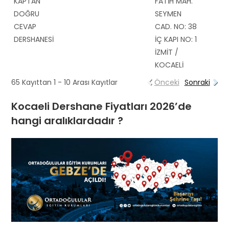
KAPTAN
FATİH MAH.
DOĞRU
SEYMEN
CEVAP
CAD. NO: 38
DERSHANESİ
İÇ KAPI NO: 1
İZMİT /
KOCAELİ
65 Kayıttan 1 - 10 Arası Kayıtlar
Önceki
Sonraki
Kocaeli Dershane Fiyatları 2026’de
hangi aralıklardadır ?