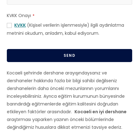
KVKK Onayı
*
KVKK
(Kişisel verilerin işlenmesiyle) ilgili aydınlatma
metnini okudum, anladım, kabul ediyorum.
SEND
T
Kocaeli şehrinde dershane arayışındaysanız ve
h
dershaneler hakkında fazla bir bilgi sahibi değilseniz
i
dershanelerin daha önceki mezunlarının yorumlarını
s
inceleyebilirsiniz. Ayrıca eğitim kurumunun bünyesinde
f
barındırdığı eğitmenlerde eğitim kalitesini doğrudan
i
etkileyen faktörler arasındadır.
Kocaeli en iyi dershane
e
araştırması yaparken yazının önceki bölümlerinde
l
değindiğimiz hususlara dikkat etmenizi tavsiye ederiz.
d