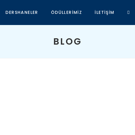
DERSHANELER
ÖDÜLLERIMIZ
İLETIŞIM
TO
WEB
BLOG
SEA