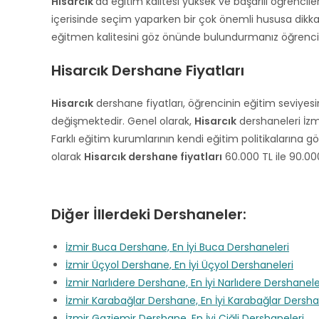
Hisarcık
‘da eğitim kalitesi yüksek ve başarılı öğrenci
b
e
içerisinde seçim yaparken bir çok önemli hususa dikka
l
eğitmen kalitesini göz önünde bulundurmanız öğrencini
e
Hisarcık Dershane Fiyatları
f
t
b
Hisarcık
dershane fiyatları, öğrencinin eğitim seviye
l
değişmektedir. Genel olarak,
Hisarcık
dershaneleri İzm
a
Farklı eğitim kurumlarının kendi eğitim politikalarına g
n
olarak
Hisarcık dershane fiyatları
60.000 TL ile 90.00
k
Diğer İllerdeki Dershaneler:
İzmir Buca Dershane, En İyi Buca Dershaneleri
İzmir Üçyol Dershane, En İyi Üçyol Dershaneleri
İzmir Narlıdere Dershane, En İyi Narlıdere Dershanele
İzmir Karabağlar Dershane, En İyi Karabağlar Dersha
İzmir Gaziemir Dershane, En İyi Çiğli Dershaneleri