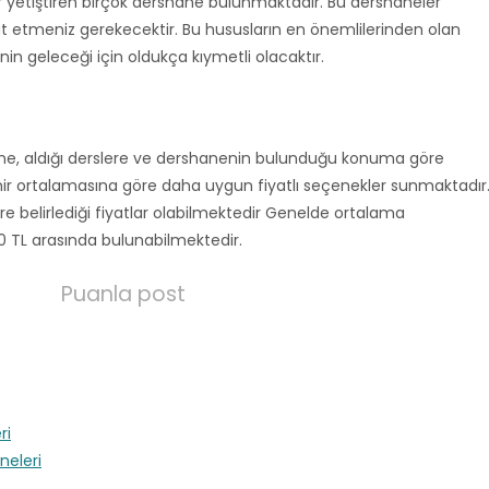
ler yetiştiren birçok dershane bulunmaktadır. Bu dershaneler
t etmeniz gerekecektir. Bu hususların en önemlilerinden olan
n geleceği için oldukça kıymetli olacaktır.
sine, aldığı derslere ve dershanenin bulunduğu konuma göre
ir ortalamasına göre daha uygun fiyatlı seçenekler sunmaktadır
öre belirlediği fiyatlar olabilmektedir Genelde ortalama
0 TL arasında bulunabilmektedir.
Puanla post
ri
neleri