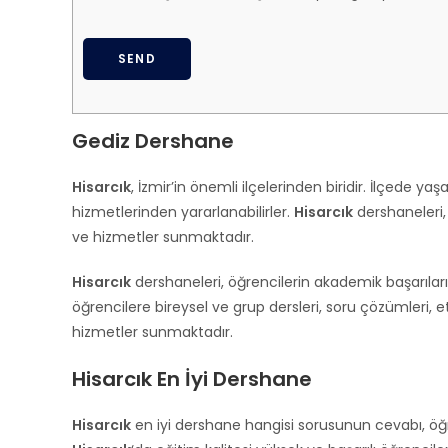
SEND
T
h
Gediz Dershane
i
s
Hisarcık
, İzmir’in önemli ilçelerinden biridir. İlçede y
f
hizmetlerinden yararlanabilirler.
Hisarcık
dershaneleri, 
i
ve hizmetler sunmaktadır.
e
l
Hisarcık
dershaneleri, öğrencilerin akademik başarıları
d
öğrencilere bireysel ve grup dersleri, soru çözümleri, et
s
hizmetler sunmaktadır.
h
o
Hisarcık En İyi Dershane
u
l
Hisarcık
en iyi dershane hangisi sorusunun cevabı, öğre
d