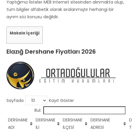
s
Yaptığımız listeler MEB internet sitesinden alınmakta olup,
h
tüm bilgiler alfabetik olarak sıralanmıştır herhangi bir
o
ayrım söz konusu değildir.
u
l
Makale İçeriği
d
b
Elazığ Dershane Fiyatları 2026
e
l
e
f
t
b
l
Sayfada
Kayıt Göster
a
Bul:
n
k
DERSHANE
DERSHANE
DERSHANE
DERSHANE
D
ADI
İLİ
İLÇESİ
ADRESİ
T