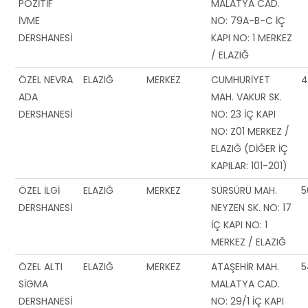
POZİTİF
MALATYA CAD.
İVME
NO: 79A-B-C İÇ
DERSHANESİ
KAPI NO: 1 MERKEZ
/ ELAZIĞ
ÖZEL NEVRA
ELAZIĞ
MERKEZ
CUMHURİYET
4
ADA
MAH. VAKUR SK.
DERSHANESİ
NO: 23 İÇ KAPI
NO: Z01 MERKEZ /
ELAZIĞ (DİĞER İÇ
KAPILAR: 101-201)
ÖZEL İLGİ
ELAZIĞ
MERKEZ
SÜRSÜRÜ MAH.
5
DERSHANESİ
NEYZEN SK. NO: 17
İÇ KAPI NO: 1
MERKEZ / ELAZIĞ
ÖZEL ALTI
ELAZIĞ
MERKEZ
ATAŞEHİR MAH.
5
SİGMA
MALATYA CAD.
DERSHANESİ
NO: 29/1 İÇ KAPI