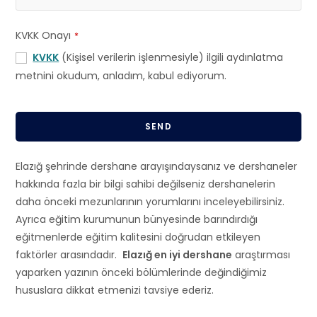
KVKK Onayı
*
KVKK
(Kişisel verilerin işlenmesiyle) ilgili aydınlatma
metnini okudum, anladım, kabul ediyorum.
SEND
T
Elazığ şehrinde dershane arayışındaysanız ve dershaneler
h
hakkında fazla bir bilgi sahibi değilseniz dershanelerin
i
daha önceki mezunlarının yorumlarını inceleyebilirsiniz.
s
Ayrıca eğitim kurumunun bünyesinde barındırdığı
f
eğitmenlerde eğitim kalitesini doğrudan etkileyen
i
faktörler arasındadır.
Elazığ en iyi dershane
araştırması
e
yaparken yazının önceki bölümlerinde değindiğimiz
l
hususlara dikkat etmenizi tavsiye ederiz.
d