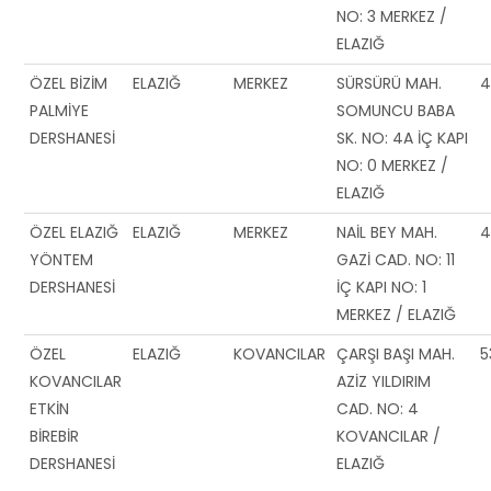
NO: 3 MERKEZ /
ELAZIĞ
ÖZEL BİZİM
ELAZIĞ
MERKEZ
SÜRSÜRÜ MAH.
4
PALMİYE
SOMUNCU BABA
DERSHANESİ
SK. NO: 4A İÇ KAPI
NO: 0 MERKEZ /
ELAZIĞ
ÖZEL ELAZIĞ
ELAZIĞ
MERKEZ
NAİL BEY MAH.
4
YÖNTEM
GAZİ CAD. NO: 11
DERSHANESİ
İÇ KAPI NO: 1
MERKEZ / ELAZIĞ
ÖZEL
ELAZIĞ
KOVANCILAR
ÇARŞI BAŞI MAH.
5
KOVANCILAR
AZİZ YILDIRIM
ETKİN
CAD. NO: 4
BİREBİR
KOVANCILAR /
DERSHANESİ
ELAZIĞ